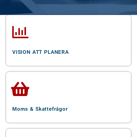
koncentrera dig på att expandera din verksamhet
med trygghet och sinnesro. Upplev ekonomisk frid
med Bokföringsfrid vid din sida.
Vår passion är att hjälpa företag i Öckerö att
hantera de ofta invecklade aspekterna av
VISION ATT PLANERA
bokföring, vilket frigör tid och resurser för att du
ska kunna ägna dig åt det du gör bäst. Med vår
hjälp får du mer än bara bokföringstjänster; du får
en partner som är involverad i din verksamhets
framgång. Låt oss visa dig hur ett partnerskap med
Bokföringsfrid kan innebära starkare ekonomisk
Moms & Skattefrågor
hälsa för ditt företag. Kontakta oss idag och se
den skillnad som professionell och
förtroendeingivande bokföring kan göra i din