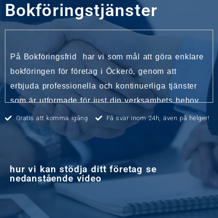
Bokföringstjänster
På Bokföringsfrid har vi som mål att göra enklare
bokföringen för företag i Öckerö, genom att
erbjuda professionella och kontinuerliga tjänster
som är utformade för just din verksamhets behov.
Vårt expertteam säkerställer korrekt ekonomisk
Gratis att komma igång
Få svar inom 24h, även på helger!
hantering genom att tillämpa de nyaste
regelverken, så du kan förlita dig på vi hanterar
din bokföring korrekt. Oavsett om du driver en
hur vi kan stödja ditt företag se
nystartad verksamhet eller ett etablerat företag,
nedanstående video
använder vi moderna digitala verktyg för att göra
din redovisning problemlös och fri från stress. Låt
oss ta hand om det ekonomiska, så att du kan