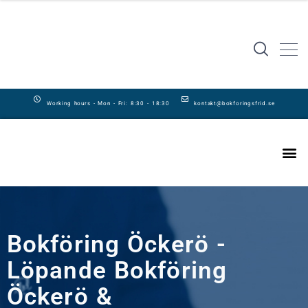
Working hours - Mon - Fri: 8:30 - 18:30
kontakt@bokforingsfrid.se
Bokföring Öckerö -
Löpande Bokföring
Öckerö &