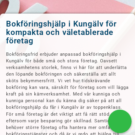
Bokföringshjälp i Kungälv för
kompakta och väletablerade
företag
Bokföringsfrid erbjuder anpassad bokföringshjälp i
Kungälv för både små och stora företag. Oavsett
verksamhetens storlek, finns vi här för att underlätta
den löpande bokföringen och säkerställa att allt
sköts bekymmersfritt. Vi vet hur tidskrävande
bokföring kan vara, särskilt för företag som vill lägga
kraft på sin kärnverksamhet. Med vår kunniga och
kunniga personal kan du känna dig säker på att all
bokföringshjälp du får i Kungälv är av toppenklass.
För små företag är det viktigt att få rätt stöd
eftersom varje besparing gör skillnad. Samtidigt
behöver större företag ofta hantera mer omfattande
bokföringstjänster och då är vi redo att hjälpa till.