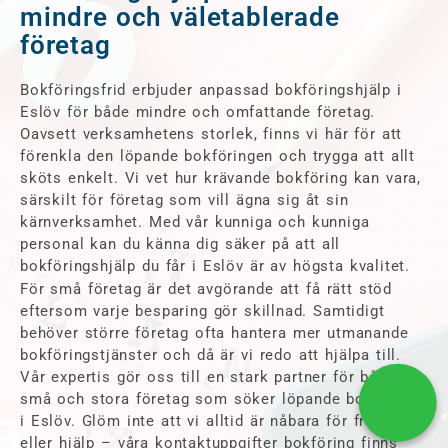
mindre och väletablerade
företag
Bokföringsfrid erbjuder anpassad bokföringshjälp i
Eslöv för både mindre och omfattande företag.
Oavsett verksamhetens storlek, finns vi här för att
förenkla den löpande bokföringen och trygga att allt
sköts enkelt. Vi vet hur krävande bokföring kan vara,
särskilt för företag som vill ägna sig åt sin
kärnverksamhet. Med vår kunniga och kunniga
personal kan du känna dig säker på att all
bokföringshjälp du får i Eslöv är av högsta kvalitet.
För små företag är det avgörande att få rätt stöd
eftersom varje besparing gör skillnad. Samtidigt
behöver större företag ofta hantera mer utmanande
bokföringstjänster och då är vi redo att hjälpa till.
Vår expertis gör oss till en stark partner för både
små och stora företag som söker löpande bokföring
i Eslöv. Glöm inte att vi alltid är nåbara för frågor
eller hjälp – våra kontaktuppgifter bokföring finns