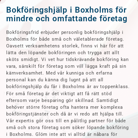
Bokföringshjälp i Boxholms för
mindre och omfattande företag
Bokföringsfrid erbjuder personlig bokföringshjälp i
Boxholms för både små och väletablerade företag.
Oavsett verksamhetens storlek, finns vi här för att
lätta den löpande bokföringen och trygga att allt
sköts smidigt. Vi vet hur tidskrävande bokföring kan
vara, särskilt för företag som vill lägga kraft på sin
kärnverksamhet. Med vår kunniga och erfarna
personal kan du känna dig lugnt på att all
bokföringshjälp du får i Boxholms är av toppenklass.
För små företag är det viktigt att få rätt stöd
eftersom varje besparing gör skillnad. Samtidigt
behöver större företag ofta hantera mer komplexa
bokföringstjänster och då är vi redo att hjälpa till.
Vår expertis gör oss till en pålitlig partner för både
små och stora företag som söker löpande bokföring
i Boxholms. Glöm inte att vi alltid är nåbara för