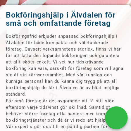
Bokföringshjälp i Älvdalen för
små och omfattande företag
Bokföringsfrid erbjuder anpassad bokföringshjälp i
Älvdalen för både kompakta och väletablerade
företag. Oavsett verksamhetens storlek, finns vi här
för att lätta den löpande bokföringen och garantera
att allt sköts enkelt. Vi vet hur tidskrävande
bokföring kan vara, särskilt för företag som vill ägna
sig åt sin kärnverksamhet. Med vår kunniga och
kunniga personal kan du känna dig trygg på att all
bokföringshjälp du får i Älvdalen är av bäst möjliga
standard.
För små företag är det avgörande att få rätt stöd
eftersom varje tidsvinst gör skillnad. Samtidigt
behöver större företag ofta hantera mer komplexa
bokföringstjänster och då är vi redo att hjälpa till.
Vår expertis gör oss till en pålitlig partner för både